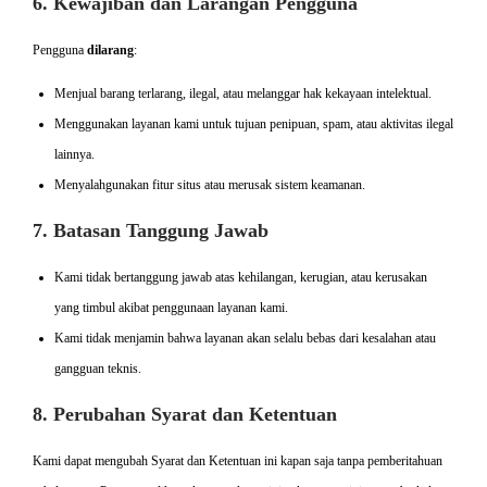
6. Kewajiban dan Larangan Pengguna
Pengguna
dilarang
:
Menjual barang terlarang, ilegal, atau melanggar hak kekayaan intelektual.
Menggunakan layanan kami untuk tujuan penipuan, spam, atau aktivitas ilegal
lainnya.
Menyalahgunakan fitur situs atau merusak sistem keamanan.
7. Batasan Tanggung Jawab
Kami tidak bertanggung jawab atas kehilangan, kerugian, atau kerusakan
yang timbul akibat penggunaan layanan kami.
Kami tidak menjamin bahwa layanan akan selalu bebas dari kesalahan atau
gangguan teknis.
8. Perubahan Syarat dan Ketentuan
Kami dapat mengubah Syarat dan Ketentuan ini kapan saja tanpa pemberitahuan