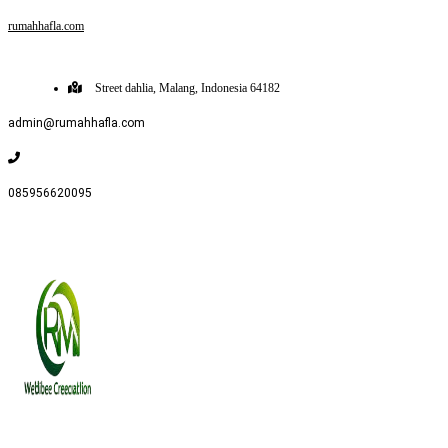
rumahhafla.com
Street dahlia, Malang, Indonesia 64182
admin@rumahhafla.com
085956620095