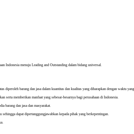
an Indonesia menuju Leading and Outstanding dalam bidang universal.
s diperoleh barang dan jasa dalam kuantitas dan kualitas yang diharapkan dengan waktu yang 
pkan serta memberikan manfaat yang sebesar-besarnya bagi perusahaan di Indonesia.
dia barang dan jasa dan masyarakat.
ku sehingga dapat dipertanggungjawabkan kepada pihak yang berkepentingan.
ka.