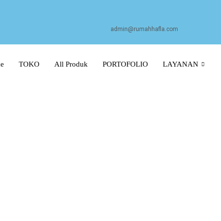
admin@rumahhafla.com
e
TOKO
All Produk
PORTOFOLIO
LAYANAN