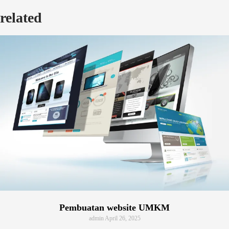
related
Page
Page
Page
Page
Pembuatan website UMKM
admin
April 26, 2025