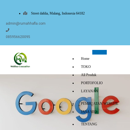
Street dahlia, Malang, Indonesia 64182
admin@rumahhafla.com
085956620095
Home
TOKO
All Produk
PORTOFOLIO
LAYANAN
PEMBUATAN WEBSITE
JASA SEO
TENTANG