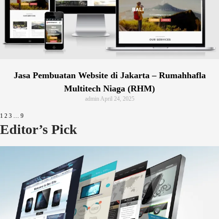
Jasa Pembuatan Website di Jakarta – Rumahhafla
Multitech Niaga (RHM)
admin
April 24, 2025
1
2
3
…
9
Editor’s Pick