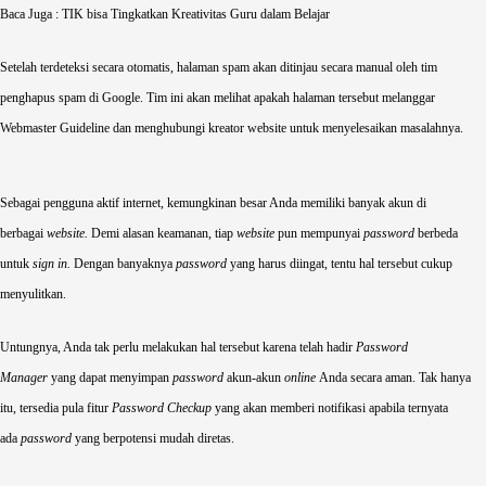
Baca Juga :
TIK bisa Tingkatkan Kreativitas Guru dalam Belajar
Setelah terdeteksi secara otomatis, halaman spam akan ditinjau secara manual oleh tim
penghapus spam di Google. Tim ini akan melihat apakah halaman tersebut melanggar
Webmaster Guideline dan menghubungi kreator website untuk menyelesaikan masalahnya.
Sebagai pengguna aktif internet, kemungkinan besar Anda memiliki banyak akun di
berbagai
website.
Demi alasan keamanan, tiap
website
pun mempunyai
password
berbeda
untuk
sign in.
Dengan
banyaknya
password
yang harus diingat
, tentu hal tersebut cukup
menyulitkan.
Untungnya, Anda tak perlu melakukan hal tersebut karena telah hadir
Password
Manager
yang dapat menyimpan
password
akun-akun
online
Anda secara aman. Tak hanya
itu, tersedia pula fitur
Password Checkup
yang akan memberi notifikasi apabila ternyata
ada
password
yang berpotensi mudah diretas.