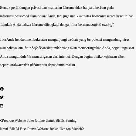
Bentuk perlindungan privasi dan keamanan Chrome
tidak hanya diberikan pada
informasi
password
akun
online
Anda, tapi juga untuk aktivitas
browsing
secara keseluruhan.
Tahukah Anda bahwa Chrome dilengkapi dengan fitur bernama
Safe Browsing
?
Jika Anda hendak membuka atau mengunjungi
website
yang berpotensi mengandung virus
atau bahaya lain, fitur
Safe Browsing
inilah yang akan memperingatkan Anda, begitu juga saat
Anda mengunduh
file
mencurigakan dari internet. Dengan begini, risiko kejahatan siber
seperti
malware
dan
phising
pun dapat diminimalisir.
Prev
Next
Previous
Website Toko Online Untuk Bisnis Penting
Next
UMKM Bisa Punya Website Jualan Dengan Mudah